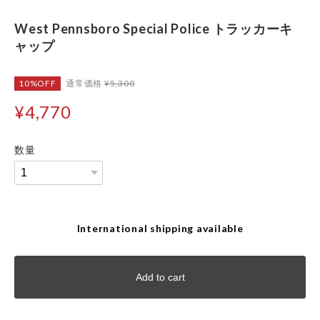
West Pennsboro Special Police トラッカーキ
ャップ
10%OFF
通常価格
¥5,300
¥4,770
数量
International shipping available
Add to cart