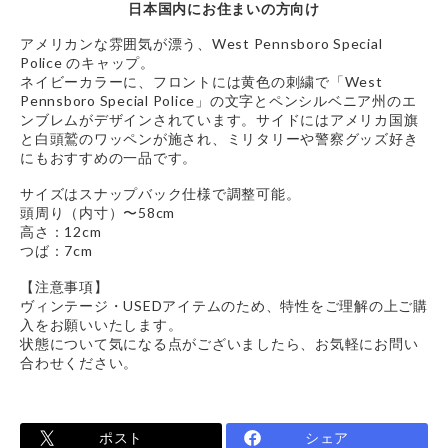
日本国内にお住まいの方向け
アメリカンな雰囲気が漂う、West Pennsboro Special
Police のキャップ。
ネイビーカラーに、フロントには黄色の刺繍で「West
Pennsboro Special Police」の文字とペンシルベニア州のエ
ンブレムがデザインされています。サイドにはアメリカ国旗
と白頭鷲のワッペンが施され、ミリタリーや警察グッズ好き
にもおすすめの一品です。
サイズはスナップバック仕様で調整可能。
頭周り（内寸）〜58cm
高さ：12cm
つば：7cm
【注意事項】
ヴィンテージ・USEDアイテムのため、特性をご理解の上ご購
入をお願いいたします。
状態について気になる点がございましたら、お気軽にお問い
合わせください。
ポスト
シェア