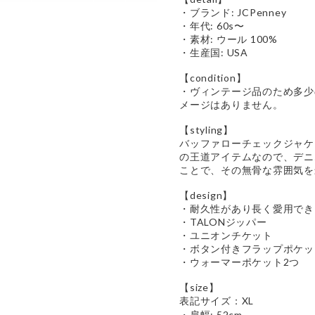
・ブランド: JCPenney
・年代: 60s〜
・素材: ウール 100%
・生産国: USA
【condition】
・ヴィンテージ品のため多少
メージはありません。
【styling】
バッファローチェックジャケ
の王道アイテムなので、デニ
ことで、その無骨な雰囲気を
【design】
・耐久性があり長く愛用でき
・TALONジッパー
・ユニオンチケット
・ボタン付きフラップポケッ
・ウォーマーポケット2つ
【size】
表記サイズ：XL
・肩幅: 52cm