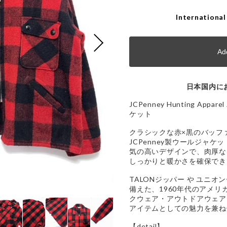
International
Add
日本国内に
JCPenney Hunting A
ケット
クラシックな赤×黒のバッフ
JCPenney製ウールジャ
気の高いデザインで、肉厚な
しっかりと暖かさを確保でき
TALONジッパー や ユニオン
備えた、1960年代のアメ
クウェア・アウトドアウェア
アイテムとしての魅力を兼ね
【detail】