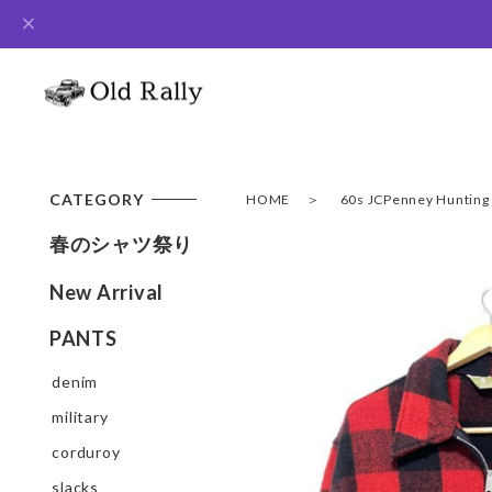
CATEGORY
HOME
60s JCPenney Hu
春のシャツ祭り
New Arrival
PANTS
denim
military
corduroy
slacks